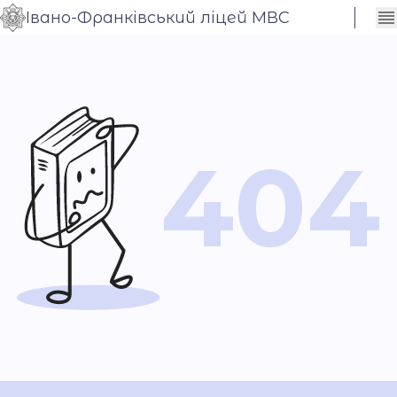
Івано-Франківський ліцей МВС
Сховати
Контраст
налаштування
Шрифт
404