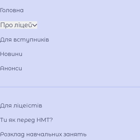
Головна
Про ліцей
Про Андрія Приймаченка
Для вступників
Команда
Установчі документи
Новини
Положення
Анонси
Накази
Атестація
Публічні закупівлі
Матеріально-технічна база
Для ліцеїстів
Фотогалерея
Відеогалерея
Ти як перед НМТ?
Ліцейське самоврядування
Розклад навчальних занять
Вакансії