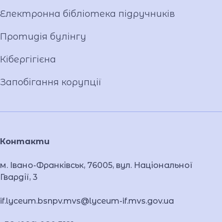
Публічна інформація
Електронна бібліотека підручників
Протидія булінгу
Кібергігієна
Запобігання корупції
Контакти
м. Івано-Франківськ, 76005, вул. Національної
Гвардії, 3
if.lyceum.bsnpv.mvs@lyceum-if.mvs.gov.ua