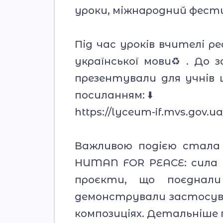
уроки, міжнародний фести
Під час уроків вчителі ре
української мови♻️. До 
презентували для учнів 
посиланням: ⬇️
https://lyceum-if.mvs.gov.ua
Важливою подією стала 
HUMAN FOR PEACE: сила 
проєкти, що поєднали
демонстрували застосув
композиціях. Детальніше 