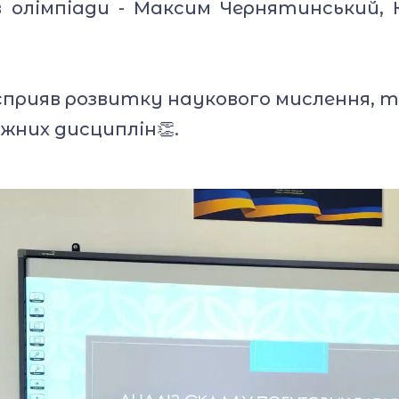
 олімпіади - Максим Чернятинський, Ю
рияв розвитку наукового мислення, 
міжних дисциплін👏.