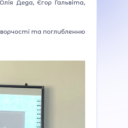
лія Деда, Єгор Гальвіта,
творчості та поглибленню