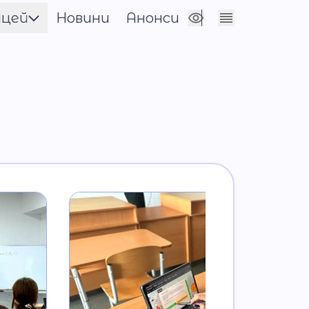
іцей
Новини
Анонси
Сховати налаштування
енти
нічна