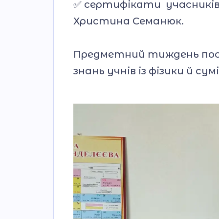
✅️сертифікати учасників
Христина Семанюк.
Предметний тиждень посп
знань учнів із фізики й су