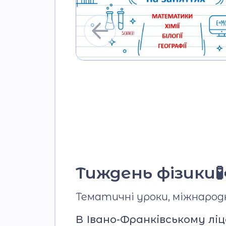
Тиждень фізики🧪
Тематичні уроки, міжнарод
В Івано-Франківському лі