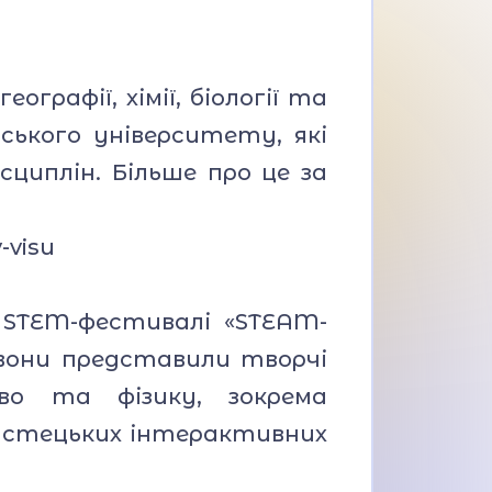
графії, хімії, біології та
ського університету, які
циплін. Більше про це за
-visu
STEM-фестивалі «STEAM-
вони представили творчі
во та фізику, зокрема
истецьких інтерактивних