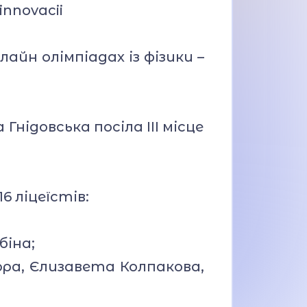
innovacii
айн олімпіадах із фізики –
 Гнідовська посіла ІІІ місце
6 ліцеїстів:
біна;
юра, Єлизавета Колпакова,