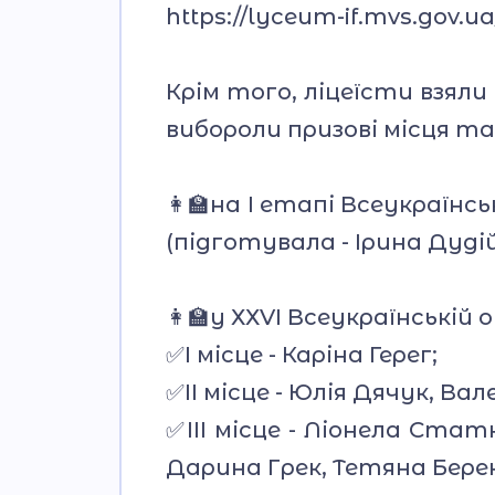
https://lyceum-if.mvs.gov.ua
Крім того, ліцеїсти взяли
вибороли призові місця та
👩‍🏫на І етапі Всеукраїнсь
(підготувала - Ірина Дудій
👩‍🏫у ХХVІ Всеукраїнській 
✅️І місце - Каріна Герег;
✅️ІІ місце - Юлія Дячук, В
✅️ІІІ місце - Ліонела Ст
Дарина Грек, Тетяна Берек