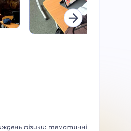
ія
тиждень фізики: тематичні