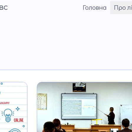
МВС
Головна
Про л
Шрифт
Про Андрія
Приймаченка
Команда
Установчі докум
Положення
Накази
Атестація
Публічні закупівлі
Матеріально-тех