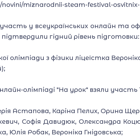
/novini/miznarodnii-steam-festival-osvitnix-
 участь у всеукраїнських онлайн та офл
 підтвердили гідний рівень підготовки:
кої олімпіади з фізики ліцеїстка Вероніка
);
онлайн-олімпіаді "На урок" взяли участь 1
алерія Астапова, Каріна Пелих, Орина Щер
аткевич, Софія Давидюк, Олександра Коц
а, Юлія Робак, Вероніка Гнідовська;