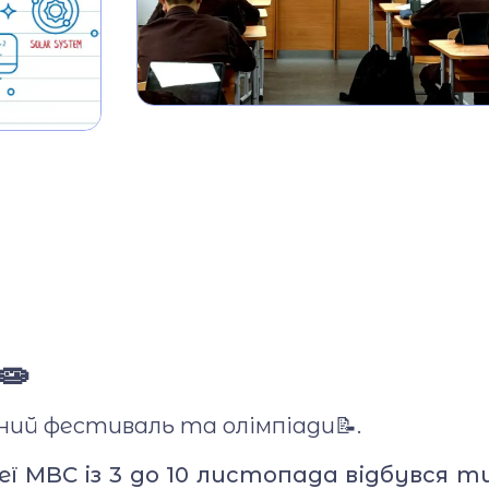
база
Фотогалерея
Відеогалерея
Ліцейське
самоврядування
Вакансії
Публічна інформац
🧫
ний фестиваль та олімпіади📝.
цеї МВС із 3 до 10 листопада відбувся 