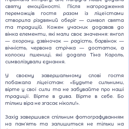
святу емоційності. Після нагородження
переможців гостя разом із ліцеїстами
створила різдвяний оберіг — символ свята
та традицій. Кожен учасник додавав до
вінка елементи, які мали своє значення: янгол
— охорону, дзвіночок — радість, барвінок —
вічність, червона стрічка — достаток, а
колоски пшениці, які додала Тіна Кароль,
символізували єднання.
У своєму завершальному слові гостя
побажала ліцеїстам: «Будьте сильними,
вірте у свої сили та не забувайте про наші
традиції. Вірте в дива. Вірте в себе. Бо
тільки віра не згасає ніколи!».
Захід завершився спільним фотографуванням
на пам’ять та залишиться не тільки на