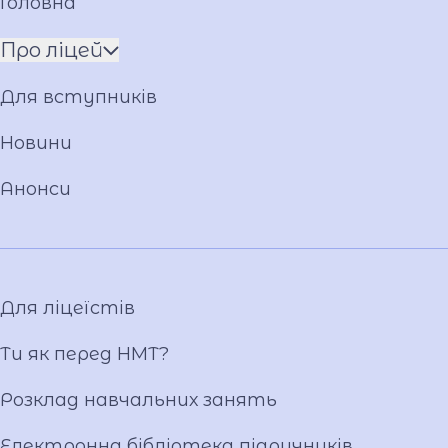
Головна
Про ліцей
Про Андрія Приймаченка
Для вступників
Команда
Установчі документи
Новини
Положення
Анонси
Накази
Атестація
Публічні закупівлі
Матеріально-технічна база
Для ліцеїстів
Фотогалерея
Відеогалерея
Ти як перед НМТ?
Ліцейське самоврядування
Розклад навчальних занять
Вакансії
Публічна інформація
Електронна бібліотека підручників