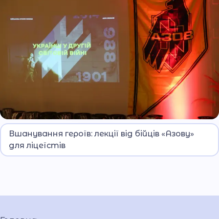
Лекції відбулися в дні вшанування політв’язнів.
Вшанування героїв: лекції від бійців «Азову»
для ліцеїстів