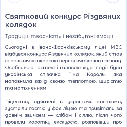
Святковий конкурс Різдвяних
колядок
Традиції, творчість і незабутні емоції.
Сьогодні в Івано-Франківському ліцеї МВС
відбувся конкурс Різдвяних колядок, який став
справжньою окрасою передсвяткового сезону.
Особливою гостею і головою журі події була
українська співачка Тіна Кароль, яка
наповнила захід своєю теплотою, щирістю
та натхненням.
Ліцеїсти, одягнені в українські костюми,
зустріли гостю у фоє ліцею та привітали за
давнім звичаєм — хлібом і сіллю, після чого
провели коротку екскурсію, розповівши про