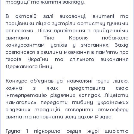
традиції та життя закладу.
В актовій залі вихованці, вчителі та
працівники ліцею зустріли артистку гучними
оплесками. Після привітання з прийдешніми
святами Тіна Кароль побажала
конкурсантам успіхів у змаганнях. Захід
розпочався з хвилини мовчання в пам'ять про
героїв України та спільного виконання
Державного Гімну.
Конкурс об’єднав усі навчальні групи ліцею,
кожна з яких представила свою
інтерпретацію різдвяних колядок. Ліцеїсти
намагались передати глибину українських
різдвяних традицій, створити атмосферу
свята та наповнити залу духом Різдва.
Група 1 підкорила серця журі щирістю