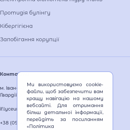
Протидія булінгу
Кібергігієна
Запобігання корупції
Контакти
Ми використовуємо cookie-
м. Івано-Франківськ, 76005, вул. Національної
файли, щоб забезпечити вам
Гвардії, 3
кращу навігацію на нашому
вебсайті. Для отримання
if.lyceum.bsnpv.mvs@lyceum-if.mvs.gov.ua
більш детальної інформації,
перейдіть за посиланням
+38 (096) 080 3121
«Політика