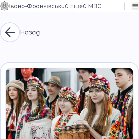
Івано-Франківський ліцей МВС
Сховати
Контраст
налаштування
Шрифт
Назад