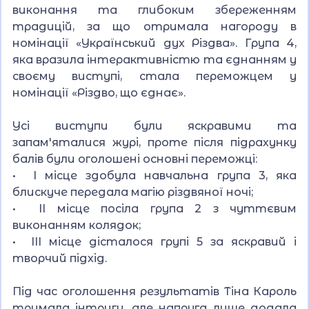
виконання та глибоким збереженням
традицій, за що отримала нагороду в
номінації «Український дух Різдва». Група 4,
яка вразила інтерактивністю та єднанням у
своєму виступі, стала переможцем у
номінації «Різдво, що єднає».
Усі виступи були яскравими та
запам'яталися журі, проте після підрахунку
балів були оголошені основні переможці:
• І місце здобула навчальна група 3, яка
блискуче передала магію різдвяної ночі;
• ІІ місце посіла група 2 з чуттєвим
виконанням колядок;
• ІІІ місце дісталося групі 5 за яскравий і
творчий підхід.
Під час оголошення результатів Тіна Кароль
тримала інтригу, але напруга лише додала