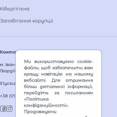
Кібергігієна
Запобігання корупції
Контакти
Ми використовуємо cookie-
м. Івано-Франківськ, 76005, вул. Національної
файли, щоб забезпечити вам
Гвардії, 3
кращу навігацію на нашому
вебсайті. Для отримання
if.lyceum.bsnpv.mvs@lyceum-if.mvs.gov.ua
більш детальної інформації,
перейдіть за посиланням
+38 (096) 080 3121
«Політика
конфіденційності»
.
Продовжуючи