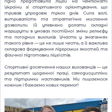
гідно представила ліцей на чемпіонаті
України зі спортивного орієнтування, що
тривав упродовж трьох днів. Сила волі,
витривалість та стратегічне мислення
дозволили їй упевнено долати складні
маршрути в умовах постійної зміни рельєфу
та погодних викликів. Участь у змаганнях
такого рівня — це не лише честь, а й важлива
складова формування лідерських якостей та
фізичної підготовки ліцеїстів.
Спортивні досягнення наших вихованців — це
результат щоденної праці, самодисципліни
та підтримки наставників. Ми пишаємося
кожним і бажаємо нових перемог!