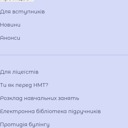
Про Андрія Приймаченка
Для вступників
Команда
Установчі документи
Новини
Положення
Анонси
Накази
Атестація
Публічні закупівлі
Матеріально-технічна база
Для ліцеїстів
Фотогалерея
Відеогалерея
Ти як перед НМТ?
Ліцейське самоврядування
Розклад навчальних занять
Вакансії
Публічна інформація
Електронна бібліотека підручників
Протидія булінгу