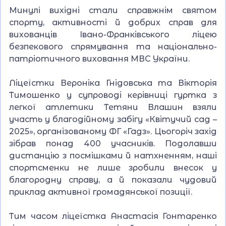
Минулі вихідні стали справжнім святом
спорту, активності й добрих справ для
вихованців Івано-Франківського ліцею
безпекового спрямування та національно-
патріотичного виховання МВС України.
Ліцеїстки Вероніка Гнідовська та Вікторія
Тимошенко у супроводі керівниці гуртка з
легкої атлетики Тетяни Влашин взяли
участь у благодійному забігу «Квітучий сад –
2025», організованому ФГ «Гадз». Цьогоріч захід
зібрав понад 400 учасників. Подолавши
дистанцію з посмішками й натхненням, наші
спортсменки не лише зробили внесок у
благородну справу, а й показали чудовий
приклад активної громадянської позиції.
Тим часом ліцеїстка Анастасія Гонтаренко