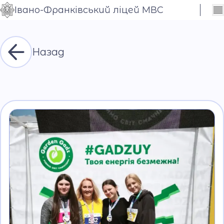
Івано-Франківський ліцей МВС
Сховати
Контраст
налаштування
Шрифт
Назад