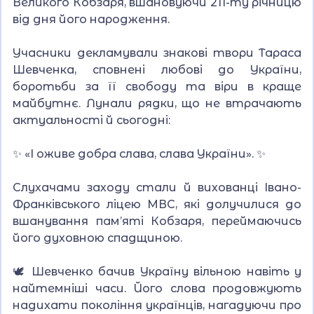
Великого Кобзаря, вшановуючи 211-ту річницю
від дня його народження.
Учасники декламували знакові твори Тараса
Шевченка, сповнені любові до України,
боротьби за її свободу та віри в краще
майбутнє. Лунали рядки, що не втрачають
актуальності й сьогодні:
✨ «І оживе добра слава, слава України». ✨
Слухачами заходу стали й вихованці Івано-
Франківського ліцею МВС, які долучилися до
вшанування пам’яті Кобзаря, переймаючись
його духовною спадщиною.
🕊 Шевченко бачив Україну вільною навіть у
найтемніші часи. Його слова продовжують
надихати покоління українців, нагадуючи про