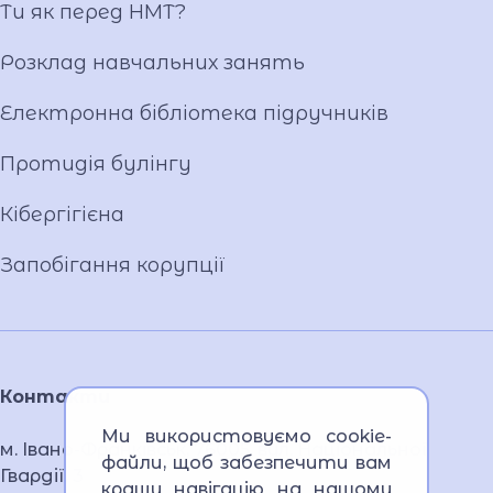
Відеогалерея
Ти як перед НМТ?
Ліцейське самоврядування
Розклад навчальних занять
Вакансії
Публічна інформація
Електронна бібліотека підручників
Протидія булінгу
Кібергігієна
Запобігання корупції
Контакти
Ми використовуємо cookie-
м. Івано-Франківськ, 76005, вул. Національної
файли, щоб забезпечити вам
Гвардії, 3
кращу навігацію на нашому