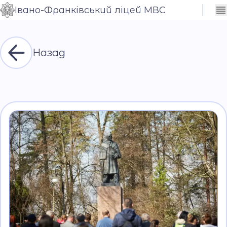
Івано-Франківський ліцей МВС
Сховати
Контраст
налаштування
Шрифт
Назад