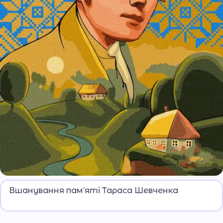
211-а річниця від дня народження Великого
Вшанування пам’яті Тараса Шевченка
Кобзаря.