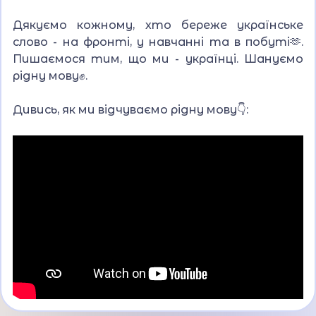
Дякуємо кожному, хто береже українське
слово - на фронті, у навчанні та в побуті🫶.
Пишаємося тим, що ми - українці. Шануємо
рідну мову✊.
Дивись, як ми відчуваємо рідну мову👇: