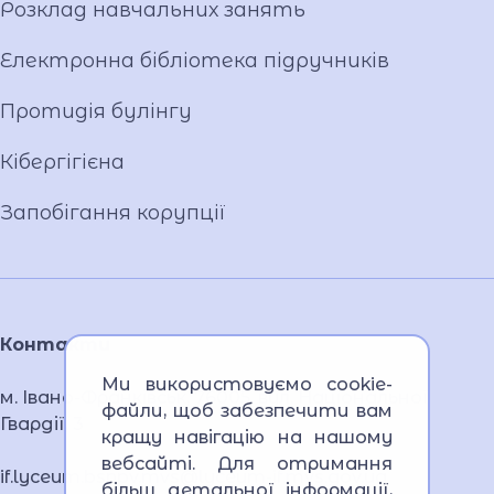
Розклад навчальних занять
Вакансії
Публічна інформація
Електронна бібліотека підручників
Протидія булінгу
Кібергігієна
Запобігання корупції
Контакти
Ми використовуємо cookie-
м. Івано-Франківськ, 76005, вул. Національної
файли, щоб забезпечити вам
Гвардії, 3
кращу навігацію на нашому
вебсайті. Для отримання
if.lyceum.bsnpv.mvs@lyceum-if.mvs.gov.ua
більш детальної інформації,