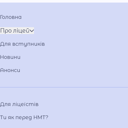
Головна
Про ліцей
Про Андрія Приймаченка
Для вступників
Команда
Установчі документи
Новини
Положення
Анонси
Накази
Атестація
Публічні закупівлі
Матеріально-технічна база
Для ліцеїстів
Фотогалерея
Відеогалерея
Ти як перед НМТ?
Ліцейське самоврядування