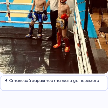
Ліцеїсти МВС підкорили Чемпіонат України з
🥊 Сталевий характер та жага до перемоги
кікбоксингу.