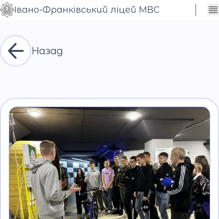
Івано-Франківський ліцей МВС
Сховати
Контраст
налаштування
Шрифт
Назад