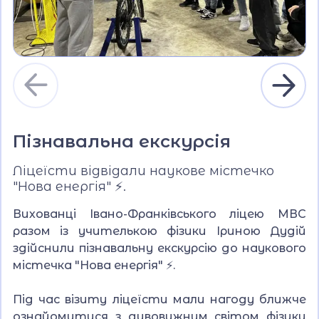
Пізнавальна екскурсія
Ліцеїсти відвідали наукове містечко
"Нова енергія" ⚡.
Вихованці Івано-Франківського ліцею МВС
разом із учителькою фізики Іриною Дудій
здійснили пізнавальну екскурсію до наукового
містечка "Нова енергія" ⚡.
Під час візиту ліцеїсти мали нагоду ближче
ознайомитися з дивовижним світом фізики