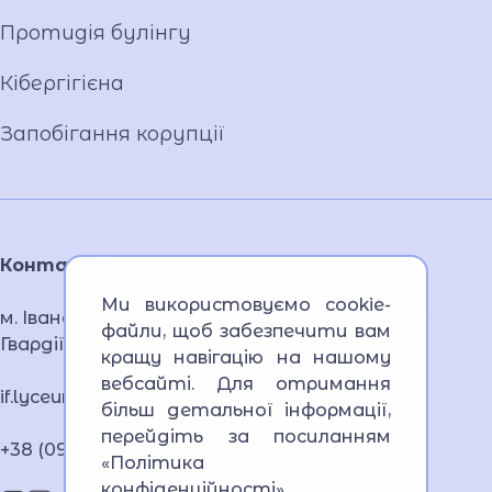
Протидія булінгу
Кібергігієна
Запобігання корупції
Контакти
Ми використовуємо cookie-
м. Івано-Франківськ, 76005, вул. Національної
файли, щоб забезпечити вам
Гвардії, 3
кращу навігацію на нашому
вебсайті. Для отримання
if.lyceum.bsnpv.mvs@lyceum-if.mvs.gov.ua
більш детальної інформації,
перейдіть за посиланням
+38 (096) 080 3121
«Політика
конфіденційності»
.