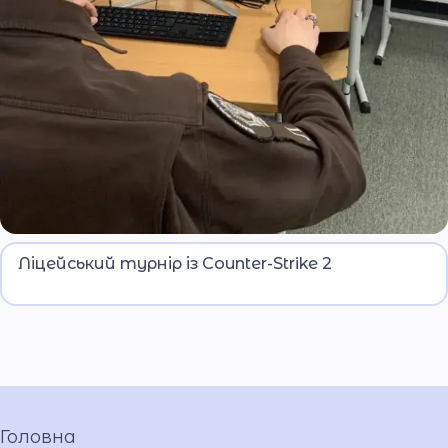
Попереду товариська гра з Дніпровським
Ліцейський турнір із Counter-Strike 2
ліцеєм МВС.
Головна