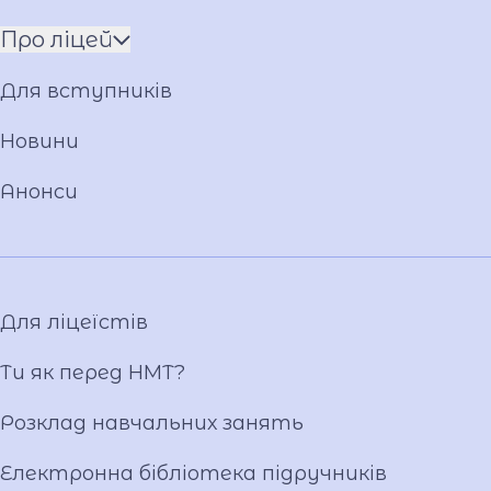
Про ліцей
Про Андрія Приймаченка
Для вступників
Команда
Установчі документи
Новини
Положення
Анонси
Накази
Атестація
Публічні закупівлі
Матеріально-технічна база
Для ліцеїстів
Фотогалерея
Відеогалерея
Ти як перед НМТ?
Ліцейське самоврядування
Розклад навчальних занять
Вакансії
Публічна інформація
Електронна бібліотека підручників