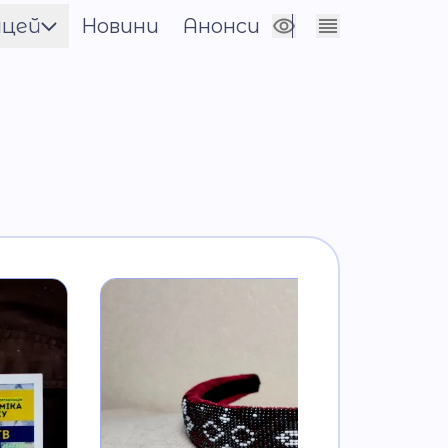
іцей
Новини
Анонси
Сховати налаштування
енти
нічна