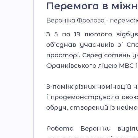
Перемога в між
Вероніка Фролова - перемож
З 5 по 19 лютого відбу
об’єднав учасників зі 
просторі. Серед сотень у
Франківського ліцею МВС і
З-поміж різних номінаці
і продемонструвала свою
обруч, створений із нейм
Робота Вероніки виді