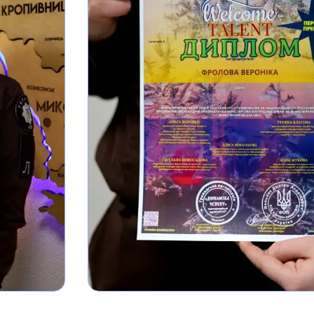
база
Фотогалерея
Відеогалерея
Ліцейське
самоврядування
Вакансії
Публічна інформац