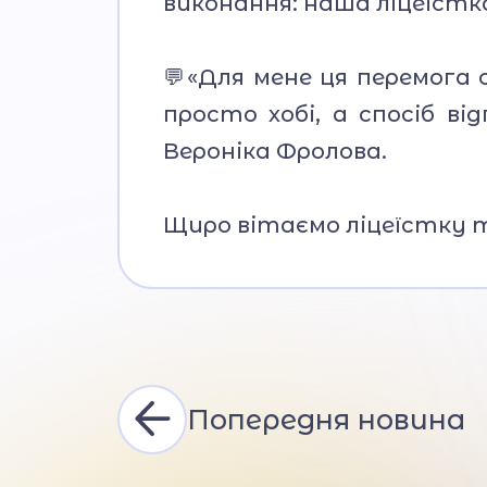
виконання: наша ліцеїстк
💬«Для мене ця перемога
просто хобі, а спосіб в
Вероніка Фролова.
Щиро вітаємо ліцеїстку та
Попередня новина