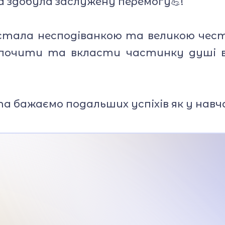
а здобула заслужену перемогу💪!
 стала несподіванкою та великою честю
ідпочити та вкласти частинку душі в
 бажаємо подальших успіхів як у навча