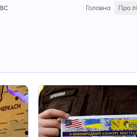
МВС
Головна
Про л
Шрифт
Про Андрія
Приймаченка
Команда
Установчі докум
Положення
Накази
Атестація
Публічні закупівлі
Матеріально-тех