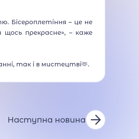
. Бісероплетіння – це не
 щось прекрасне», – каже
нні, так і в мистецтві🫶.
Наступна новина