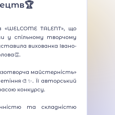
тецтв🏆
тв «WELCOME TALENT», що
ни у спільному творчому
дставила вихованка Івано-
лова👏.
разотворча майстерність»
тіння🎨✨️. Її авторський
расою конкурсу.
ичністю та складністю