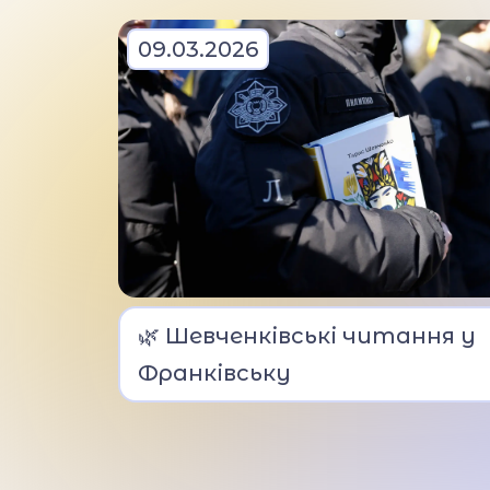
09.03.2026
Ліцеїсти вшанували
🌿 Шевченківські читання у
пам’ять Тараса Шевченка.
Франківську