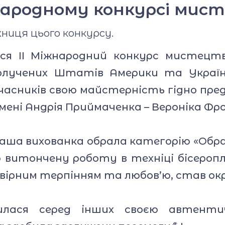
народному конкурсі мис
ниця цього конкурсу.
вся ІІ Міжнародний конкурс мистец
Сполучених Штатів Америки та Украї
часників свою майстерність гідно пре
мені Андрія Приймаченка – Вероніка Фро
й наша вихованка обрала категорію «Об
 витончену роботу в техніці бісеропле
овірним терпінням та любов’ю, став ок
лилася серед інших своєю автент