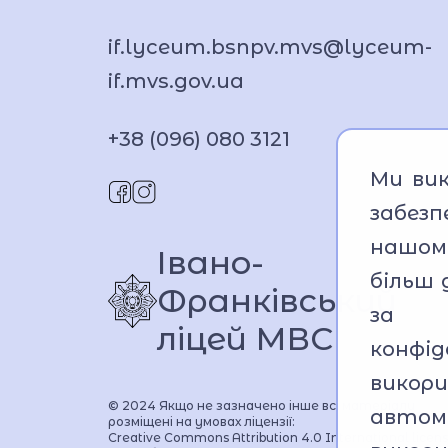
if.lyceum.bsnpv.mvs@lyceum-
if.mvs.gov.ua
+38 (096) 080 3121
Ми вик
забез
нашом
Івано-
більш 
Франківський 
за 
ліцей МВС
конфід
вико
© 2024 Якщо не зазначено інше всі матеріали
авто
розміщені на умовах ліцензії:
Creative Commons Attribution 4.0 International licen