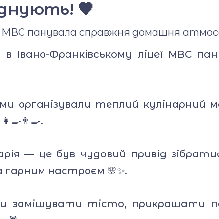
єднують! 💙
еї МВС панувала справжня домашня атмос
 в Івано-Франківському ліцеї МВС п
ами організували теплий кулінарний 
‍🍳👨‍🍳.
арія — це був чудовий привід зібратис
 гарним настроєм 🌸✨.
ли замішувати тісто, прикрашати п