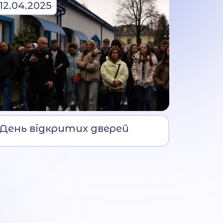
12.04.2025
📌 В Івано-Франківському
День відкритих дверей
ліцеї МВС відбувся День
відкритих дверей!