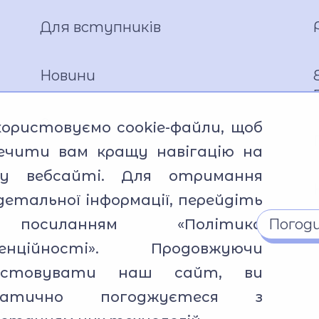
Про Андрія Приймаченка
Команда
Для вступників
Установчі документи
Положення
Новини
Накази
Атестація
Анонси
ористовуємо cookie-файли, щоб
Публічні закупівлі
печити вам кращу навігацію на
Матеріально-технічна база
у вебсайті. Для отримання
Фотогалерея
детальної інформації, перейдіть
Відеогалерея
посиланням
«Політика
Погод
Ліцейське самоврядування
енційності»
. Продовжуючи
Вакансії
ристовувати наш сайт, ви
Публічна інформація
матично погоджуєтеся з
se