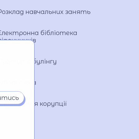
Розклад навчальних занять
Електронна бібліотека
підручників
Протидія булінгу
Кібергігієна
итись
Запобігання корупції