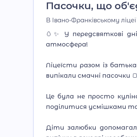
Пасочки, що об'
В Івано-Франківському ліц
🥚✨ У передсвяткові дні
атмосфера!
Ліцеїсти разом із батьк
випікали смачні пасочки 🍞👩
Це була не просто кулін
поділитися усмішками та
Діти залюбки допомага