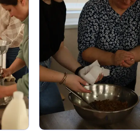
база
Фотогалерея
Відеогалерея
Ліцейське
самоврядування
Вакансії
Публічна інформац