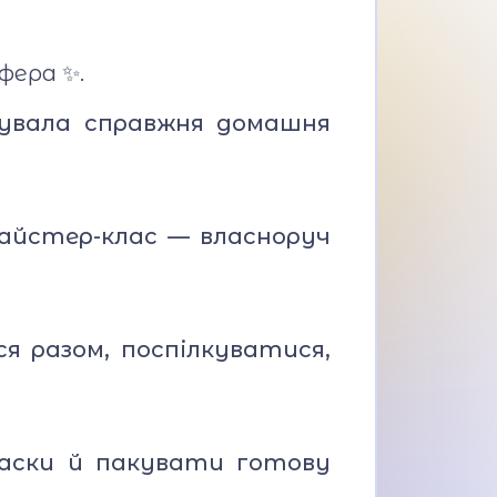
фера ✨.
анувала справжня домашня
майстер-клас — власноруч
я разом, поспілкуватися,
аски й пакувати готову