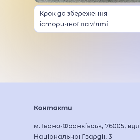
Директор Дніпровського
Крок до збереження
ліцею МВС Кирило Недря
історичної пам’яті
отримав як подарунок
історичну книгу.
Контакти
м. Івано-Франківськ, 76005, вул
Національної Гвардії, 3