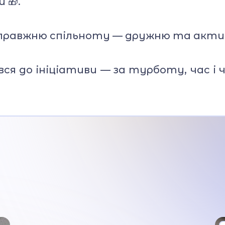
 🎁.
справжню спільноту — дружню та актив
вся до ініціативи — за турботу, час і 