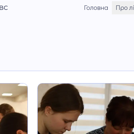
МВС
Головна
Про л
Шрифт
Про Андрія
Приймаченка
Команда
Установчі докум
Положення
Накази
Атестація
Публічні закупівлі
Матеріально-тех