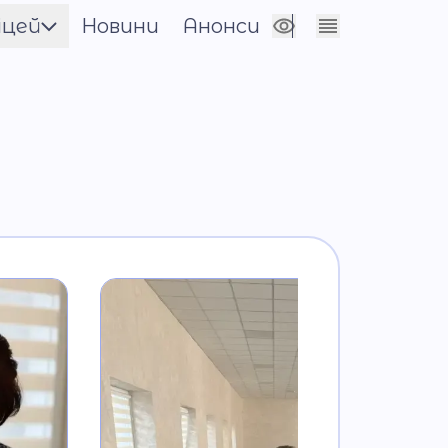
іцей
Новини
Анонси
Сховати налаштування
енти
нічна