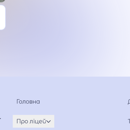
Головна
.
Про ліцей