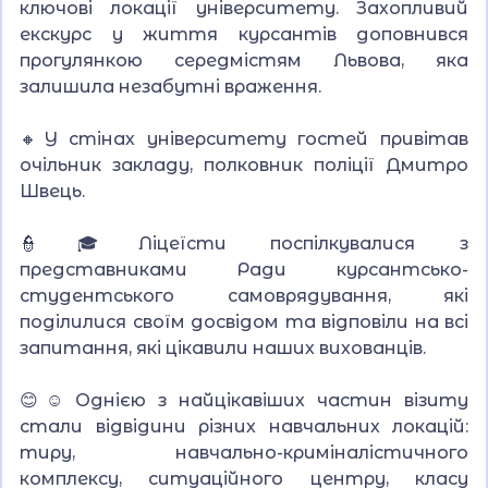
ключові локації університету. Захопливий
екскурс у життя курсантів доповнився
прогулянкою середмістям Львова, яка
залишила незабутні враження.
🔸У стінах університету гостей привітав
очільник закладу, полковник поліції Дмитро
Швець.
👮🎓Ліцеїсти поспілкувалися з
представниками Ради курсантсько-
студентського самоврядування, які
поділилися своїм досвідом та відповіли на всі
запитання, які цікавили наших вихованців.
😊☺️ Однією з найцікавіших частин візиту
стали відвідини різних навчальних локацій:
тиру, навчально-криміналістичного
комплексу, ситуаційного центру, класу