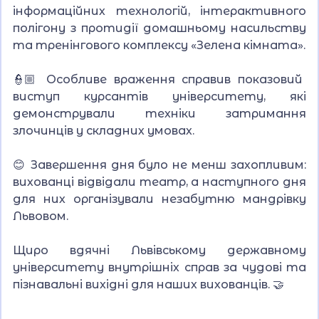
інформаційних технологій, інтерактивного
полігону з протидії домашньому насильству
та тренінгового комплексу «Зелена кімната».
👮🏼 Особливе враження справив показовий
виступ курсантів університету, які
демонстрували техніки затримання
злочинців у складних умовах.
😊 Завершення дня було не менш захопливим:
вихованці відвідали театр, а наступного дня
для них організували незабутню мандрівку
Львовом.
Щиро вдячні Львівському державному
університету внутрішніх справ за чудові та
пізнавальні вихідні для наших вихованців. 🤝