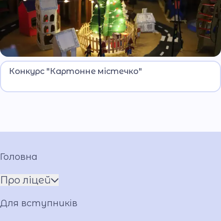
Творчість, екологія та командний дух
Конкурс "Картонне містечко"
ліцеїстів.
Головна
Про ліцей
Про Андрія Приймаченка
Для вступників
Команда