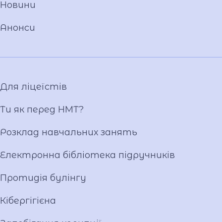
Установчі документи
Новини
Положення
Анонси
Накази
Атестація
Публічні закупівлі
Матеріально-технічна база
Для ліцеїстів
Фотогалерея
Відеогалерея
Ти як перед НМТ?
Ліцейське самоврядування
Розклад навчальних занять
Вакансії
Публічна інформація
Електронна бібліотека підручників
Протидія булінгу
Кібергігієна