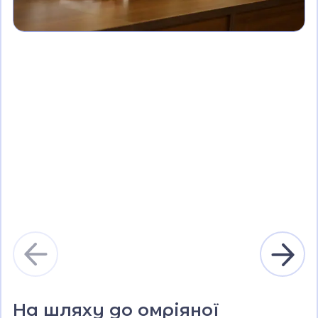
На шляху до омріяної