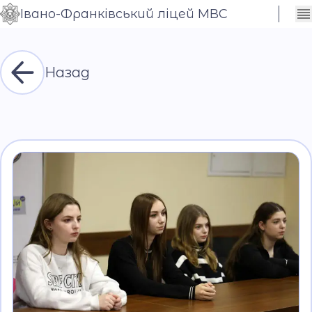
Івано-Франківський ліцей МВС
Сховати
Контраст
налаштування
Шрифт
Назад