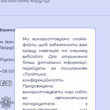
Запобігання корупції
Контакти
Ми використовуємо cookie-
м. Івано-Франківськ, 76005, вул. Національної
файли, щоб забезпечити вам
Гвардії, 3
кращу навігацію на нашому
вебсайті. Для отримання
if.lyceum.bsnpv.mvs@lyceum-if.mvs.gov.ua
більш детальної інформації,
перейдіть за посиланням
+38 (096) 080 3121
«Політика
конфіденційності»
.
Продовжуючи
використовувати наш сайт,
ви автоматично
Івано-Франківський ліцей МВС
погоджуєтеся з
використанням цих