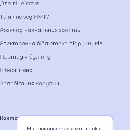
Для ліцеїстів
Фотогалерея
Відеогалерея
Ти як перед НМТ?
Ліцейське самоврядування
Розклад навчальних занять
Вакансії
Публічна інформація
Електронна бібліотека підручників
Протидія булінгу
Кібергігієна
Запобігання корупції
Контакти
Ми використовуємо cookie-