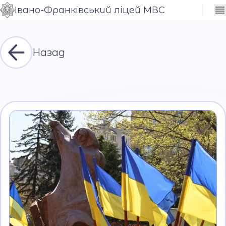
Івано-Франківський ліцей МВС
Сховати
Контраст
налаштування
Шрифт
Назад