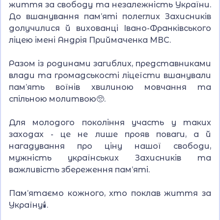
життя за свободу та незалежність України.
До вшанування пам’яті полеглих Захисників
долучилися й вихованці Івано-Франківського
ліцею імені Андрія Приймаченка МВС.
Разом із родинами загиблих, представниками
влади та громадськості ліцеїсти вшанували
пам’ять воїнів хвилиною мовчання та
спільною молитвою🥺.
Для молодого покоління участь у таких
заходах - це не лише прояв поваги, а й
нагадування про ціну нашої свободи,
мужність українських Захисників та
важливість збереження пам’яті.
Пам’ятаємо кожного, хто поклав життя за
Україну🕯️.