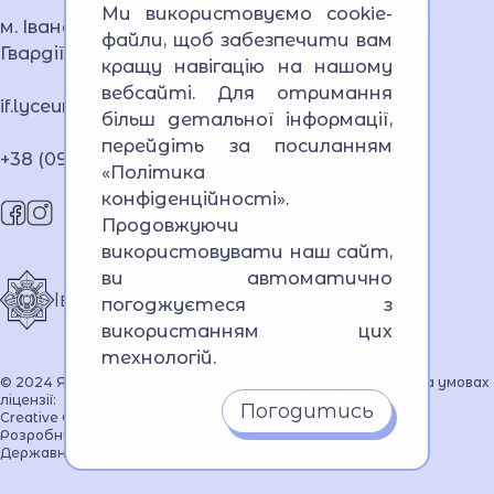
Ми використовуємо cookie-
м. Івано-Франківськ, 76005, вул. Національної
файли, щоб забезпечити вам
Гвардії, 3
кращу навігацію на нашому
вебсайті. Для отримання
if.lyceum.bsnpv.mvs@lyceum-if.mvs.gov.ua
більш детальної інформації,
перейдіть за посиланням
+38 (096) 080 3121
«Політика
конфіденційності»
.
Продовжуючи
використовувати наш сайт,
ви автоматично
Івано-Франківський ліцей МВС
погоджуєтеся з
використанням цих
технологій.
© 2024 Якщо не зазначено інше всі матеріали розміщені на умовах
ліцензії:
Погодитись
Creative Commons Attribution 4.0 International license
Розробник порталу:
Державна ІТ-компанія «ІНФОТЕХ»