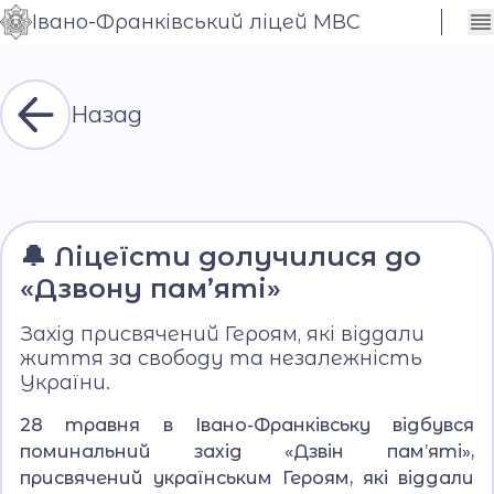
Івано-Франківський ліцей МВС
Сховати
Контраст
налаштування
Шрифт
Назад
🔔 Ліцеїсти долучилися до
«Дзвону пам’яті»
Захід присвячений Героям, які віддали
життя за свободу та незалежність
України.
28 травня в Івано-Франківську відбувся
поминальний захід «Дзвін пам’яті»,
присвячений українським Героям, які віддали