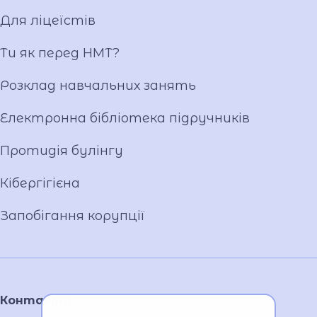
Матеріально-технічна база
Для ліцеїстів
Фотогалерея
Відеогалерея
Ти як перед НМТ?
Ліцейське самоврядування
Розклад навчальних занять
Вакансії
Публічна інформація
Електронна бібліотека підручників
Протидія булінгу
Кібергігієна
Запобігання корупції
Контакти