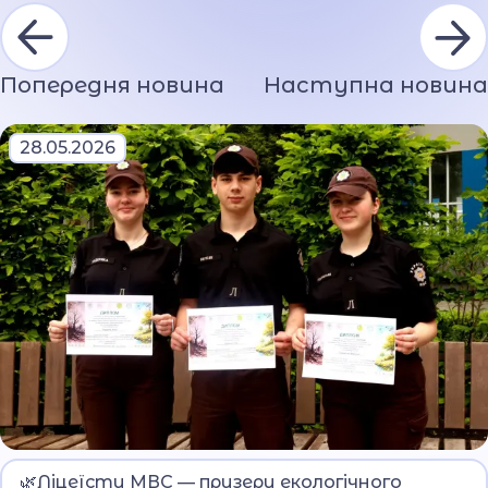
Попередня новина
Наступна новина
28.05.2026
Ліцеїсти продемонстрували високий рівень
🌿Ліцеїсти МВС — призери екологічного