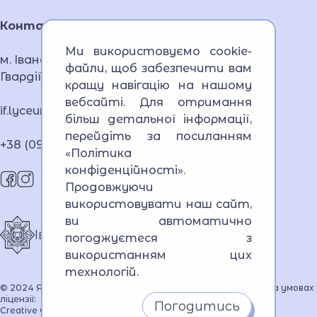
Контакти
Ми використовуємо cookie-
м. Івано-Франківськ, 76005, вул. Національної
файли, щоб забезпечити вам
Гвардії, 3
кращу навігацію на нашому
вебсайті. Для отримання
if.lyceum.bsnpv.mvs@lyceum-if.mvs.gov.ua
більш детальної інформації,
перейдіть за посиланням
+38 (096) 080 3121
«Політика
конфіденційності»
.
Продовжуючи
використовувати наш сайт,
ви автоматично
Івано-Франківський ліцей МВС
погоджуєтеся з
використанням цих
технологій.
© 2024 Якщо не зазначено інше всі матеріали розміщені на умовах
ліцензії:
Погодитись
Creative Commons Attribution 4.0 International license