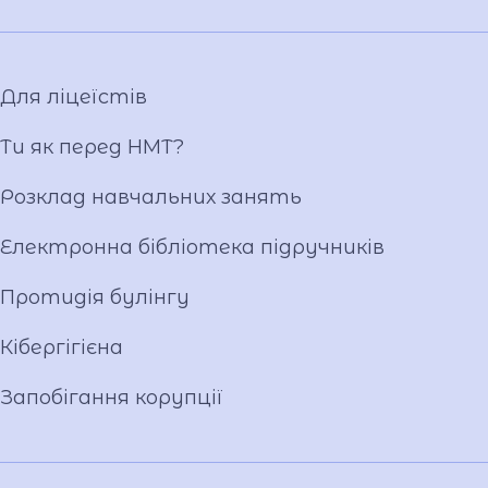
Атестація
Публічні закупівлі
Матеріально-технічна база
Для ліцеїстів
Фотогалерея
Відеогалерея
Ти як перед НМТ?
Ліцейське самоврядування
Розклад навчальних занять
Вакансії
Публічна інформація
Електронна бібліотека підручників
Протидія булінгу
Кібергігієна
Запобігання корупції