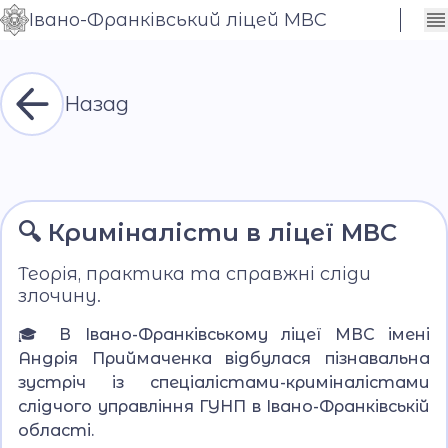
Івано-Франківський ліцей МВС
Сховати
Контраст
налаштування
Шрифт
Назад
🔍 Криміналісти в ліцеї МВС
Теорія, практика та справжні сліди
злочину.
🎓 В Івано-Франківському ліцеї МВС імені
Андрія Приймаченка відбулася пізнавальна
зустріч із спеціалістами-криміналістами
слідчого управління ГУНП в Івано-Франківській
області.