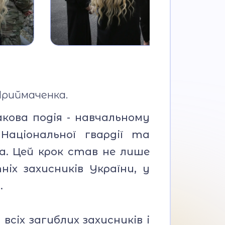
Приймаченка.
акова подія - навчальному
 Національної гвардії та
ія
а. Цей крок став не лише
х захисників України, у
.
всіх загиблих захисників і