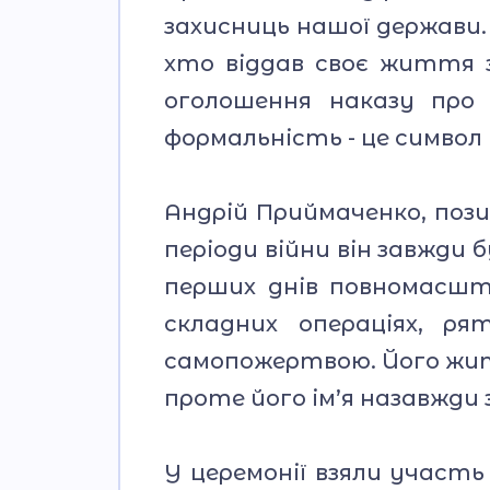
захисниць нашої держави.
хто віддав своє життя 
оголошення наказу про 
формальність - це символ
Андрій Приймаченко, позив
періоди війни він завжди 
перших днів повномасшта
складних операціях, ря
самопожертвою. Його жит
проте його ім’я назавжди 
У церемонії взяли участь