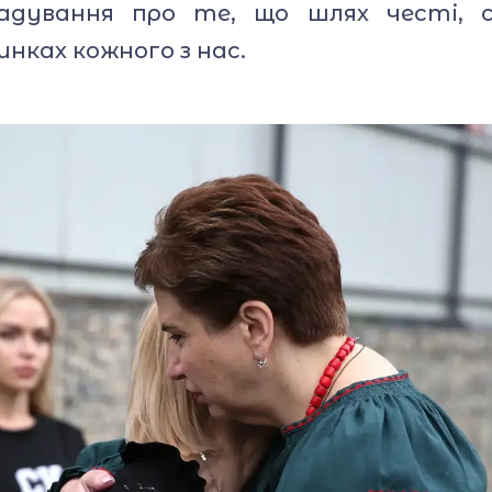
агадування про те, що шлях честі, 
нках кожного з нас.