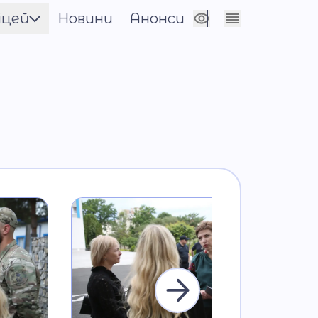
іцей
Новини
Анонси
Сховати налаштування
енти
нічна