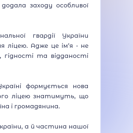
 додала заходу особливої
альної гвардії України
 ліцею. Адже це ім’я - не
, гідності та відданості
країні формується нова
шого ліцею знатимуть, що
їна і громадянина.
України, а й частина нашої