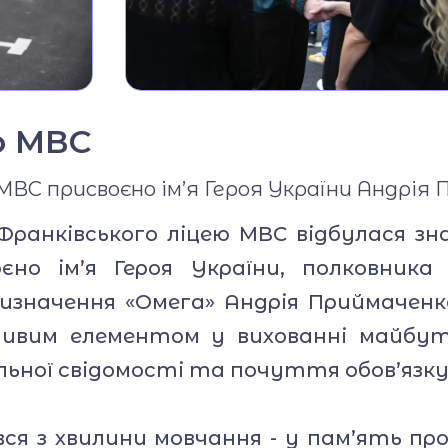
база
Фотогалерея
Відеогалерея
ею МВС
Ліцейське
самоврядування
МВС присвоєно ім’я Героя України Андрія 
Вакансії
-Франківського ліцею МВС відбулася зн
єно ім’я Героя України, полковника
Публічна інформац
изначення «Омега» Андрія Приймаченк
ивим елементом у вихованні майбутні
альної свідомості та почуття обов’язку
я з хвилини мовчання - у пам’ять про 