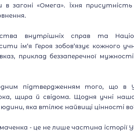
в загоні «Омега». Їхня присутність
овнення.
ства внутрішніх справ та Націон
ити ім’я Героя зобов’язує кожного учня
вказ, приклад беззаперечної мужності
дним підтвердженням того, що в У
ока, щира й свідома. Щодня учні на
юдини, яка втілює найвищі цінності во
маченка - це не лише частина історії 