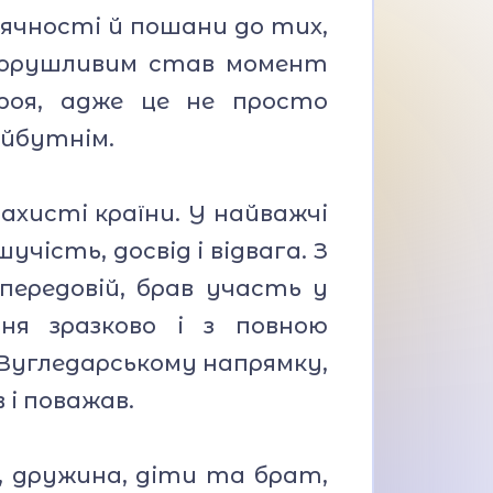
дячності й пошани до тих,
зворушливим став момент
ероя, адже це не просто
айбутнім.
захисті країни. У найважчі
чість, досвід і відвага. З
передовій, брав участь у
ння зразково і з повною
Вугледарському напрямку,
 і поважав.
и, дружина, діти та брат,