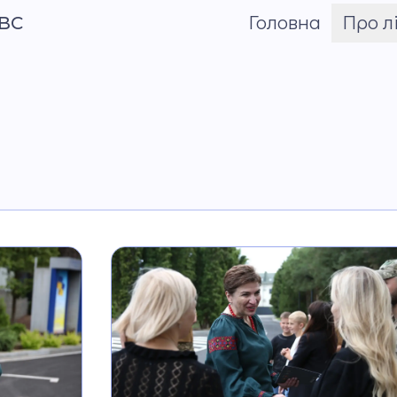
МВС
Головна
Про л
Шрифт
Про Андрія
Приймаченка
Команда
Установчі докум
Положення
Накази
Атестація
Публічні закупівлі
Матеріально-тех