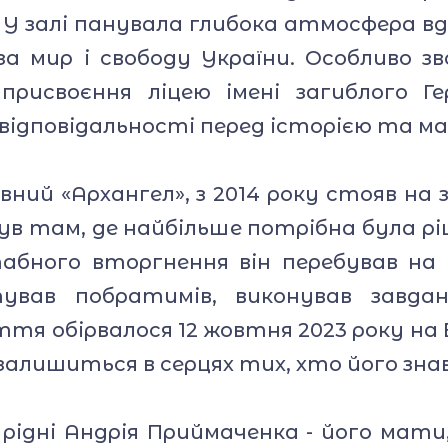
 У залі панувала глибока атмосфера в
за мир і свободу України. Особливо 
присвоєння ліцею імені загиблого Г
 відповідальності перед історією та м
ний «Архангел», з 2014 року стояв на 
був там, де найбільше потрібна була рішу
бного вторгнення він перебував на 
тував побратимів, виконував завда
тя обірвалося 12 жовтня 2023 року на 
залишиться в серцях тих, хто його знав
 рідні Андрія Приймаченка - його мат