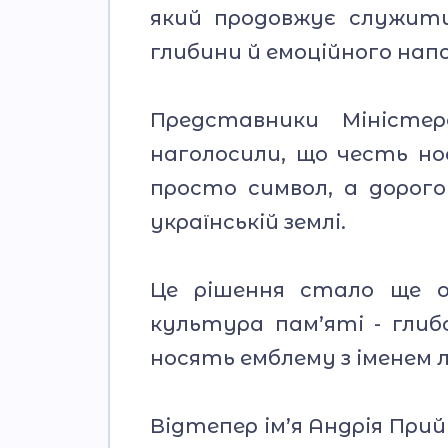
який продовжує служити 
глибини й емоційного нап
Представники Міністер
наголосили, що честь нос
просто символ, а дорого
українській землі.
Це рішення стало ще о
культура пам’яті - глиб
носять емблему з іменем л
Відтепер ім’я Андрія Прий