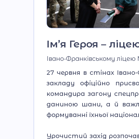
Ім’я Героя – ліц
Івано-Франківському ліцею 
27 червня в стінах Івано
закладу офіційно присво
командира загону спецпр
даниною шани, а й важл
формуванні їхньої націон
Урочистий захід розпочавс