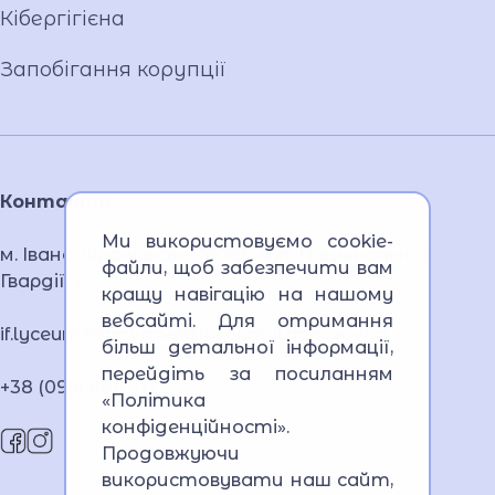
Кібергігієна
Запобігання корупції
Контакти
Ми використовуємо cookie-
м. Івано-Франківськ, 76005, вул. Національної
файли, щоб забезпечити вам
Гвардії, 3
кращу навігацію на нашому
вебсайті. Для отримання
if.lyceum.bsnpv.mvs@lyceum-if.mvs.gov.ua
більш детальної інформації,
перейдіть за посиланням
+38 (096) 080 3121
«Політика
конфіденційності»
.
Продовжуючи
використовувати наш сайт,