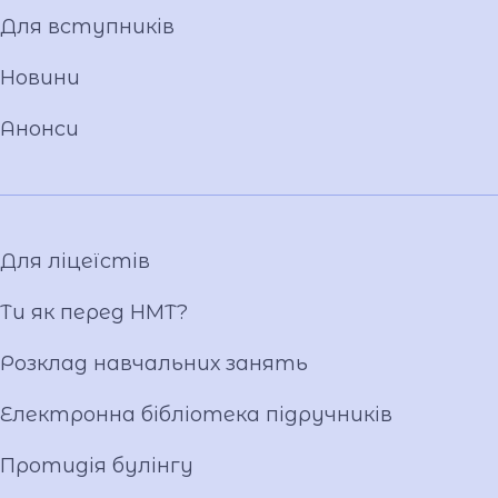
Про Андрія Приймаченка
Для вступників
Команда
Установчі документи
Новини
Положення
Анонси
Накази
Атестація
Публічні закупівлі
Матеріально-технічна база
Для ліцеїстів
Фотогалерея
Відеогалерея
Ти як перед НМТ?
Ліцейське самоврядування
Розклад навчальних занять
Вакансії
Публічна інформація
Електронна бібліотека підручників
Протидія булінгу