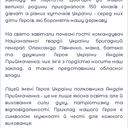
великої родини приєдналося 150 юнаків і
дівчат із різних куточків України - серед них
діти Героїв, які боронять нашу державу.
На свято завітали почесні гості: командувач
Національної гвардії України бригадний
генерал Олександр Півненко, мама, батько
та дружина Героя України Андрія
Приймаченка, чиє ім’я з гордістю носить наш
заклад, а також представники обласної
влади.
Ліцей імені Героя України полковника Андрія
Приймаченка - це не лише якісна освіта, але й
виховання сили духу, патріотизму та
відповідальності. Приклад нашого Героя є
символом мужності й честі для кожного
вихованця.