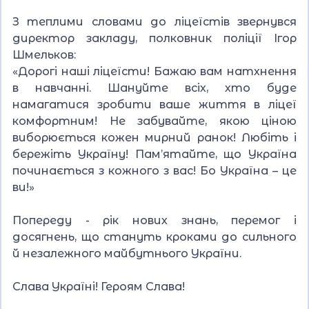
З теплими словами до ліцеїстів звернувся
директор закладу, полковник поліції Ігор
Шмельков:
«Дорогі наші ліцеїсти! Бажаю вам натхнення
в навчанні. Шануйте всіх, хто буде
намагатися зробити ваше життя в ліцеї
комфортним! Не забувайте, якою ціною
виборюється кожен мирний ранок! Любіть і
бережіть Україну! Пам’ятайте, що Україна
починається з кожного з вас! Бо Україна – це
ви!»
Попереду - рік нових знань, перемог і
досягнень, що стануть кроками до сильного
й незалежного майбутнього України.
Слава Україні! Героям Слава!