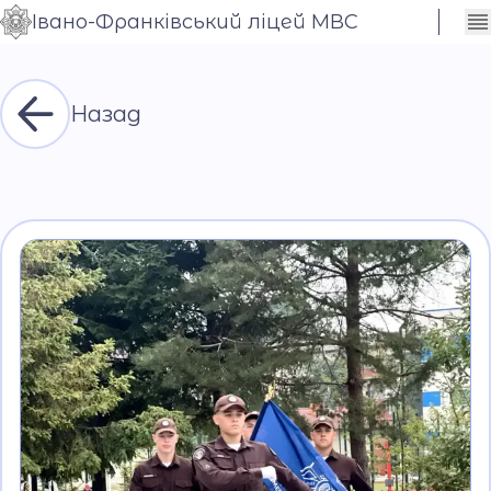
Івано-Франківський ліцей МВС
Сховати
Контраст
налаштування
Шрифт
Назад