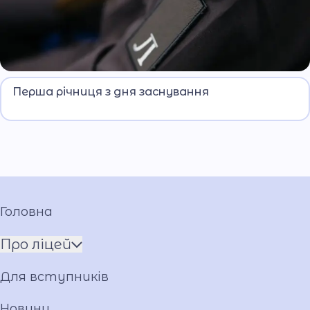
Івано-Франківський ліцей МВС відзначив першу
Перша річниця з дня заснування
річницю з дня заснування.
Головна
Про ліцей
Про Андрія Приймаченка
Для вступників
Команда
Установчі документи
Новини