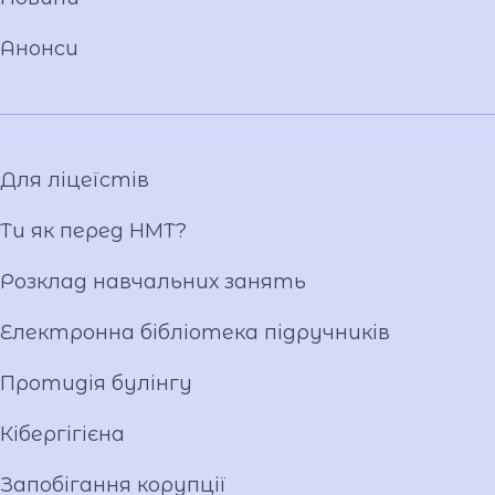
Положення
Анонси
Накази
Атестація
Публічні закупівлі
Матеріально-технічна база
Для ліцеїстів
Фотогалерея
Відеогалерея
Ти як перед НМТ?
Ліцейське самоврядування
Розклад навчальних занять
Вакансії
Публічна інформація
Електронна бібліотека підручників
Протидія булінгу
Кібергігієна
Запобігання корупції