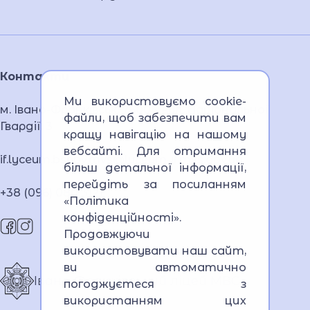
Контакти
Ми використовуємо cookie-
м. Івано-Франківськ, 76005, вул. Національної
файли, щоб забезпечити вам
Гвардії, 3
кращу навігацію на нашому
вебсайті. Для отримання
if.lyceum.bsnpv.mvs@lyceum-if.mvs.gov.ua
більш детальної інформації,
перейдіть за посиланням
+38 (096) 080 3121
«Політика
конфіденційності»
.
Продовжуючи
використовувати наш сайт,
ви автоматично
Івано-Франківський ліцей МВС
погоджуєтеся з
використанням цих