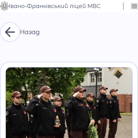
Івано-Франківський ліцей МВС
Сховати
Контраст
налаштування
Шрифт
Назад