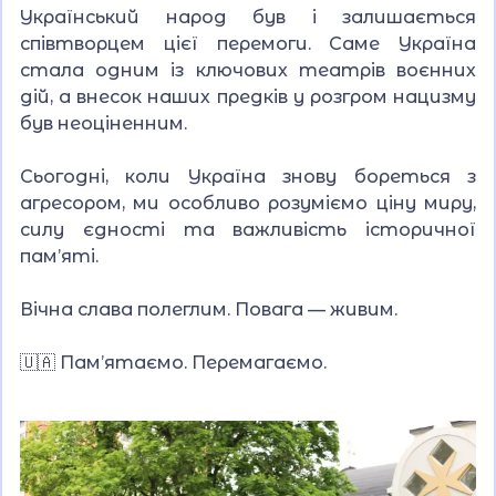
Український народ був і залишається
співтворцем цієї перемоги. Саме Україна
стала одним із ключових театрів воєнних
дій, а внесок наших предків у розгром нацизму
був неоціненним.
Сьогодні, коли Україна знову бореться з
агресором, ми особливо розуміємо ціну миру,
силу єдності та важливість історичної
пам’яті.
Вічна слава полеглим. Повага — живим.
🇺🇦 Пам’ятаємо. Перемагаємо.