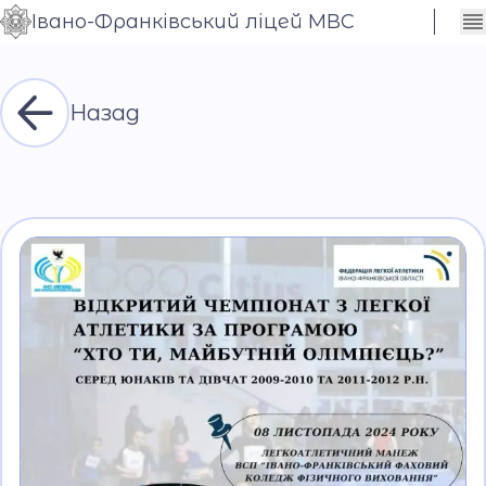
Івано-Франківський ліцей МВС
Сховати
Контраст
налаштування
Шрифт
Назад