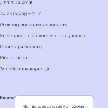
Для ліцеїстів
Фотогалерея
Відеогалерея
Ти як перед НМТ?
Ліцейське самоврядування
Розклад навчальних занять
Вакансії
Публічна інформація
Електронна бібліотека підручників
Протидія булінгу
Кібергігієна
Запобігання корупції
Контакти
Ми використовуємо cookie-