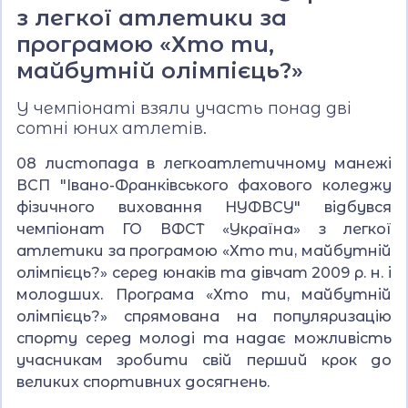
з легкої атлетики за
програмою «Хто ти,
майбутній олімпієць?»
У чемпіонаті взяли участь понад дві
сотні юних атлетів.
08 листопада в легкоатлетичному манежі
ВСП "Івано-Франківського фахового коледжу
фізичного виховання НУФВСУ" відбувся
чемпіонат ГО ВФСТ «Україна» з легкої
атлетики за програмою «Хто ти, майбутній
олімпієць?» серед юнаків та дівчат 2009 р. н. і
молодших. Програма «Хто ти, майбутній
олімпієць?» спрямована на популяризацію
спорту серед молоді та надає можливість
учасникам зробити свій перший крок до
великих спортивних досягнень.