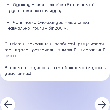
Одажиу Нікіта – ліцеїст 5 навчальної
групи – штовхання ядра;
Чаплінська Олександра – ліцеїстка 1
навчальної групи – біг 200 м.
Ліцеїсти покращили особисті результати
та вдало розпочали зимовий змагальний
сезон.
Вітаємо всіх учасників та бажаємо їм успіхів
у змаганнях!