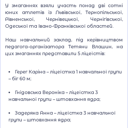
У змаганнях взяли участь понад дві сотні
юних атлетів із Львівської, Тернопільської,
Рівненської, Чернівецької, Чернігівської,
Одеської та Івано-Франківської областей.
Наш навчальний заклад, під керівництвом
педагога-організатора Тетяни Влашин, на
цих змаганнях представили 5 ліцеїстів:
Герег Каріна – ліцеїстка 1 навчальної групи
– біг 60 м;
Гнідовська Вероніка – ліцеїстка 3
навчальної групи – штовхання ядра;
Задеряка Анна – ліцеїстка 3 навчальної
групи – штовхання ядра;