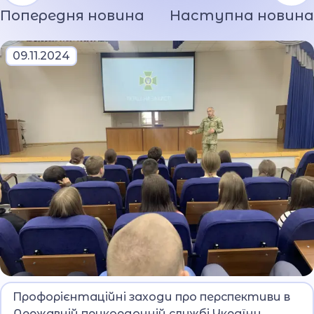
Попередня новина
Наступна новина
09.11.2024
До ліцею завітав підполковник Вʼячеслав
Профорієнтаційні заходи про перспективи в
Онофрей.
Державній прикордонній службі України