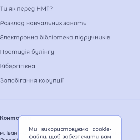
Відеогалерея
Ти як перед НМТ?
Ліцейське самоврядування
Розклад навчальних занять
Вакансії
Публічна інформація
Електронна бібліотека підручників
Протидія булінгу
Кібергігієна
Запобігання корупції
Контакти
Ми використовуємо cookie-
м. Івано-Франківськ, 76005, вул. Національної
файли, щоб забезпечити вам