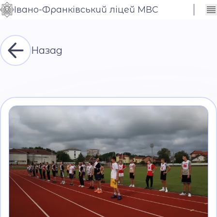
Івано-Франківський ліцей МВС
Сховати
Контраст
налаштування
Шрифт
Назад