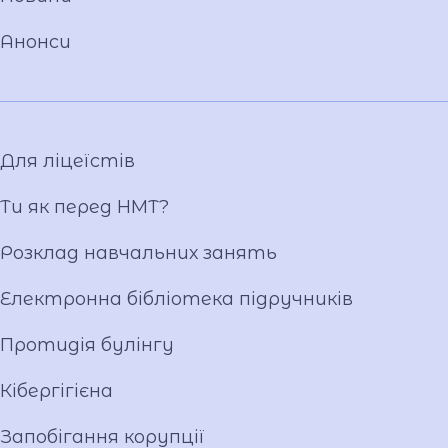
Положення
Анонси
Накази
Атестація
Публічні закупівлі
Матеріально-технічна база
Для ліцеїстів
Фотогалерея
Відеогалерея
Ти як перед НМТ?
Ліцейське самоврядування
Розклад навчальних занять
Вакансії
Публічна інформація
Електронна бібліотека підручників
Протидія булінгу
Кібергігієна
Запобігання корупції