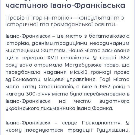
частиною Івано-Франківська
Провів її Ігор Антонюк - консультант з
історичної та громадянської освіти.
Івано-Франківськ – це місто з багатовіковою
історією, давніми традиціями, неординарним
мистецьким життям. Наше місто засноване
ще в середині XVIІ століття. У серпні 1662
року воно отримало Магдебурзьке право, що
передбачало надання міській громаді права
здійснювати місцеве управління. Тоді місто
мало назву Станиславів, а вже в 1962 року з
нагоди 300-річчя місто було перейменовано в
Івано-Франківськ на честь видатного
українського письменника Івана Франка.
Івано-Франківськ – серце Прикарпаття. У
ньому поєднуються традиції Гуцульщини,