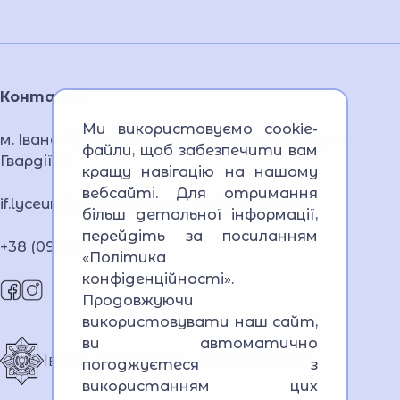
Контакти
Ми використовуємо cookie-
м. Івано-Франківськ, 76005, вул. Національної
файли, щоб забезпечити вам
Гвардії, 3
кращу навігацію на нашому
вебсайті. Для отримання
if.lyceum.bsnpv.mvs@lyceum-if.mvs.gov.ua
більш детальної інформації,
перейдіть за посиланням
+38 (096) 080 3121
«Політика
конфіденційності»
.
Продовжуючи
використовувати наш сайт,
ви автоматично
Івано-Франківський ліцей МВС
погоджуєтеся з
використанням цих