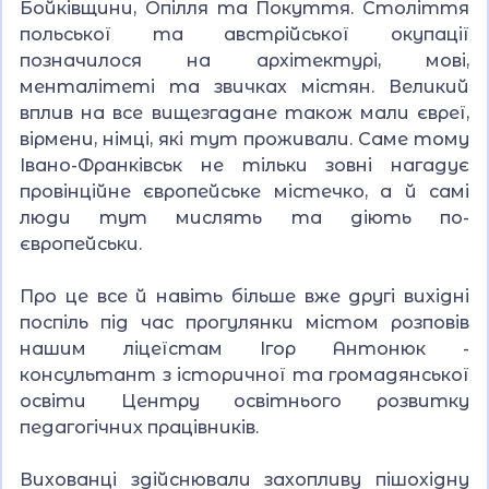
Бойківщини, Опілля та Покуття. Століття
польської та австрійської окупації
позначилося на архітектурі, мові,
менталітеті та звичках містян. Великий
вплив на все вищезгадане також мали євреї,
вірмени, німці, які тут проживали. Саме тому
Івано-Франківськ не тільки зовні нагадує
провінційне європейське містечко, а й самі
люди тут мислять та діють по-
європейськи.
Про це все й навіть більше вже другі вихідні
поспіль під час прогулянки містом розповів
нашим ліцеїстам Ігор Антонюк -
консультант з історичної та громадянської
освіти Центру освітнього розвитку
педагогічних працівників.
Вихованці здійснювали захопливу пішохідну