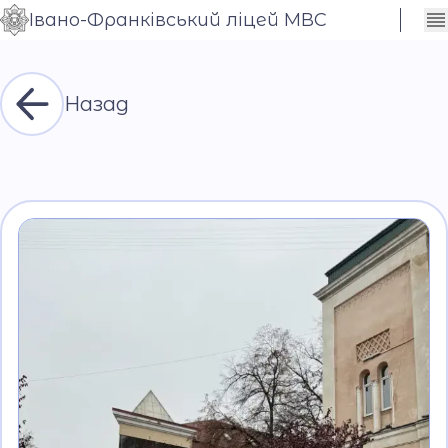
Івано-Франківський ліцей МВС
Сховати
Контраст
налаштування
Шрифт
Назад