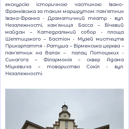
екскурсію історичною частиною Івано-
Франківська за таким маршрутом: пам’ятник
Івана-Франка - Драматичний театр - вул.
Незалежності, кам’яниця Басcа – Вічевий
майдан – Катедральний собор - площа
Шептицького – Бастіон - Музей мистецтв
Прикарпаття - Ратуша – Вірменська церква –
пам’ятник на Валах – палац Потоцьких -
Синагога – Філармонія – сквер Адама
Міцкевича – товариство Сокіл - вул.
Незалежності.