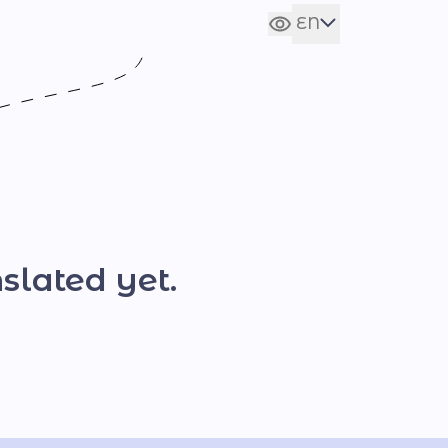
EN
Сховати налаштування
UA
slated yet.