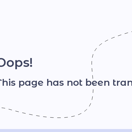
Шрифт
Oops!
This page has not been tran